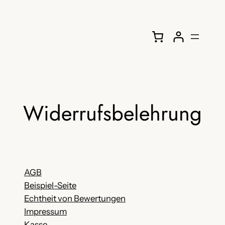
Zum
Inhalt
springen
Widerrufsbelehrung
AGB
Beispiel-Seite
Echtheit von Bewertungen
Impressum
Kasse